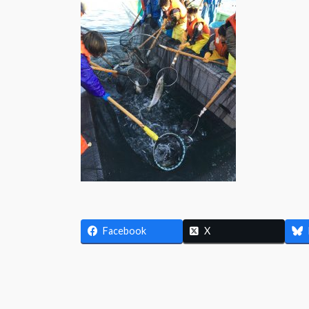
日
時
:
Facebook
X