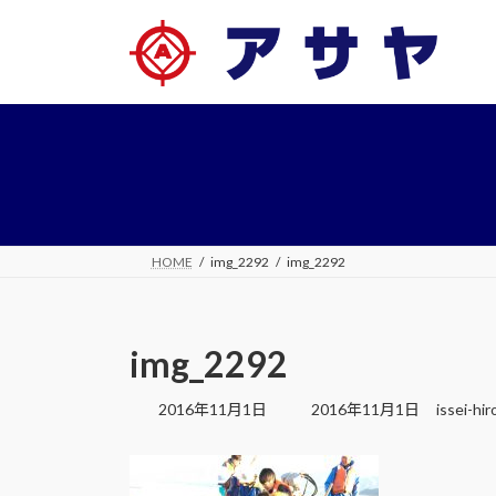
コ
ナ
ン
ビ
テ
ゲ
ン
ー
ツ
シ
へ
ョ
ス
ン
キ
に
ッ
移
プ
動
HOME
img_2292
img_2292
img_2292
最
2016年11月1日
2016年11月1日
issei-hi
終
更
新