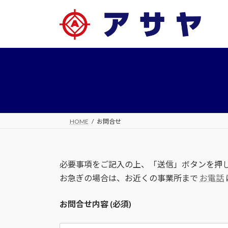
コ
ナ
ン
ビ
テ
ゲ
ン
ー
ツ
シ
へ
ョ
ス
ン
キ
に
ッ
移
プ
動
HOME
お問合せ
必要事項をご記入の上、「送信」ボタンを押
お急ぎの場合は、お近くの事業所まで
お電話
お問合せ内容 (必須)