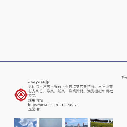
Twe
asayacojp
気仙沼・宮古・釜石・石巻に支店を持ち、三陸漁業
を支える、漁具、船具、漁業資材、漁労機械の商社
です。
採用情報
https://arwrk.net/recruit/asaya
企業HP