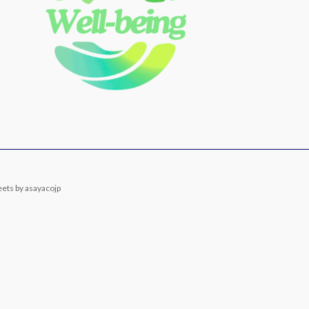
ets by asayacojp