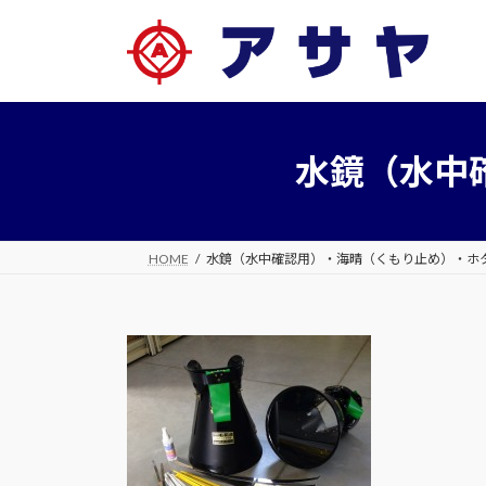
コ
ナ
ン
ビ
テ
ゲ
ン
ー
ツ
シ
へ
ョ
水鏡（水中
ス
ン
キ
に
ッ
移
プ
動
HOME
水鏡（水中確認用）・海晴（くもり止め）・ホ