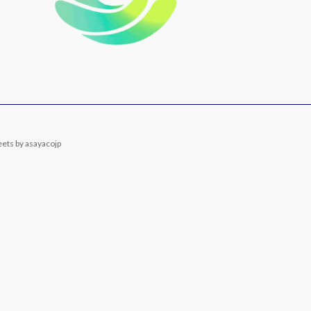
ets by asayacojp