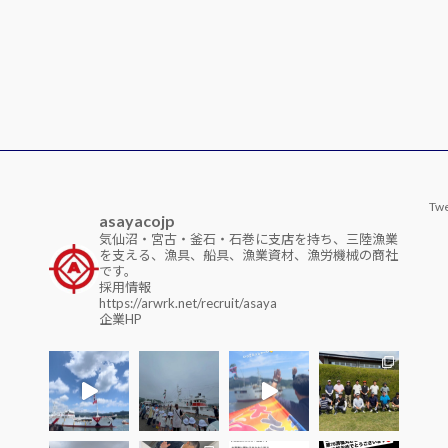
Twe
asayacojp
気仙沼・宮古・釜石・石巻に支店を持ち、三陸漁業
を支える、漁具、船具、漁業資材、漁労機械の商社
です。
採用情報
https://arwrk.net/recruit/asaya
企業HP