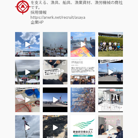
を支える、漁具、船具、漁業資材、漁労機械の商社
です。
採用情報
https://arwrk.net/recruit/asaya
企業HP