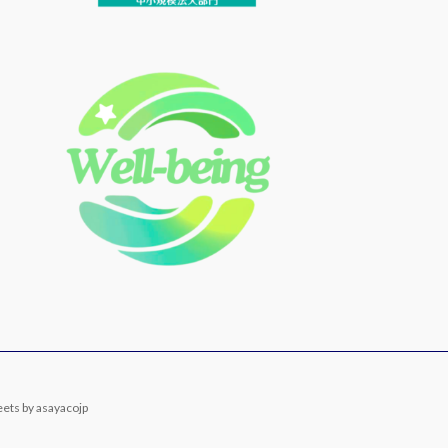
ets by asayacojp