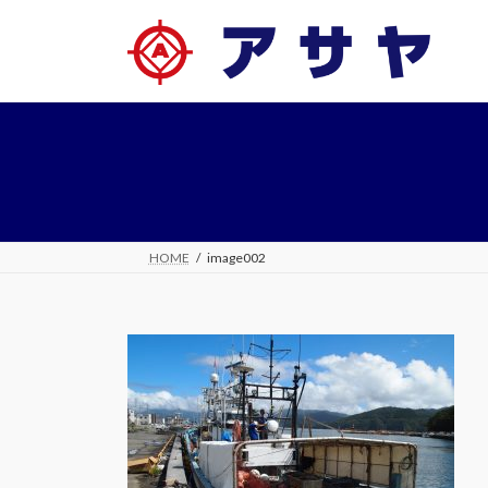
コ
ナ
ン
ビ
テ
ゲ
ン
ー
ツ
シ
へ
ョ
ス
ン
キ
に
ッ
移
プ
動
HOME
image002