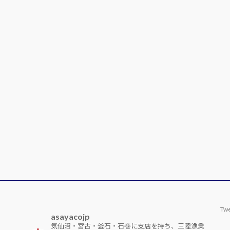
Twe
asayacojp
気仙沼・宮古・釜石・石巻に支店を持ち、三陸漁業