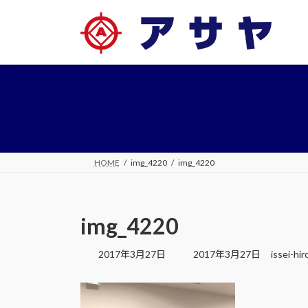
コ
ナ
ン
ビ
テ
ゲ
ン
ー
ツ
シ
へ
ョ
ス
ン
キ
に
ッ
移
プ
動
HOME
img_4220
img_4220
img_4220
最
2017年3月27日
2017年3月27日
issei-hi
終
更
新