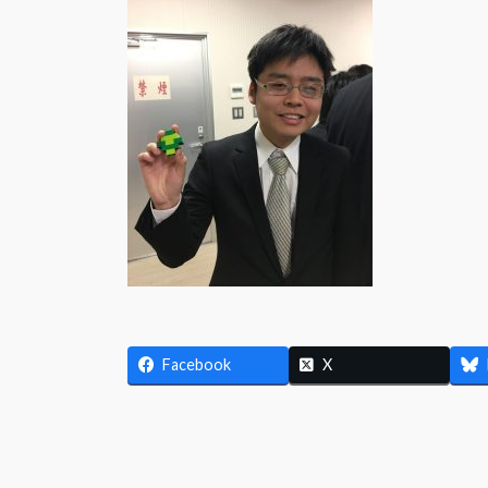
日
時
:
Facebook
X