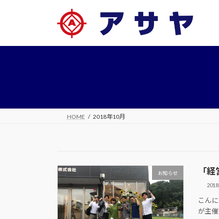
コ
ナ
ン
ビ
テ
ゲ
ン
ー
ツ
シ
へ
ョ
ス
ン
キ
に
ッ
移
プ
動
HOME
2018年10月
「経
お知らせ
201
こんに
が主催