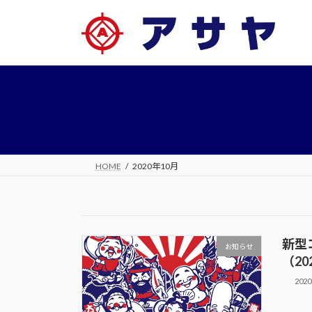
コ
ナ
ン
ビ
テ
ゲ
ン
ー
ツ
シ
へ
ョ
ス
ン
キ
に
ッ
移
プ
動
HOME
2020年10月
新型
お知らせ
（20
202