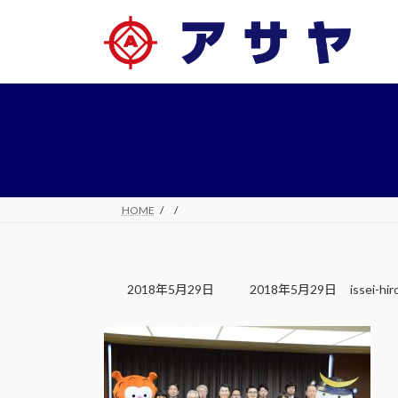
コ
ナ
ン
ビ
テ
ゲ
ン
ー
ツ
シ
へ
ョ
ス
ン
キ
に
ッ
移
プ
動
HOME
最
2018年5月29日
2018年5月29日
issei-hi
終
更
新
日
時
: