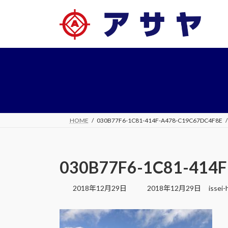
コ
ナ
ン
ビ
テ
ゲ
ン
ー
ツ
シ
へ
ョ
ス
ン
キ
に
ッ
移
プ
動
HOME
030B77F6-1C81-414F-A478-C19C67DC4F8E
030B77F6-1C81-414
最
2018年12月29日
2018年12月29日
issei-
終
更
新