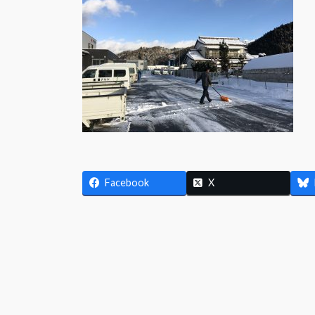
日
時
:
Facebook
X