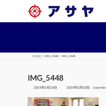
コ
ナ
ン
ビ
テ
ゲ
ン
ー
ツ
シ
へ
ョ
ス
ン
キ
に
ッ
移
プ
動
HOME
IMG_5448
IMG_5448
IMG_5448
最
2019年5月10日
2019年5月10日
issei-hi
終
更
新