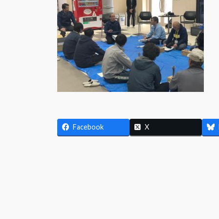
日
時
:
Facebook
X