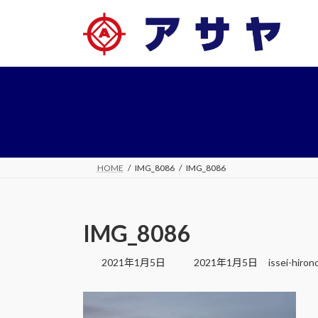
コ
ナ
ン
ビ
テ
ゲ
ン
ー
ツ
シ
へ
ョ
ス
ン
キ
に
ッ
移
プ
動
HOME
IMG_8086
IMG_8086
IMG_8086
最
2021年1月5日
2021年1月5日
issei-hiron
終
更
新