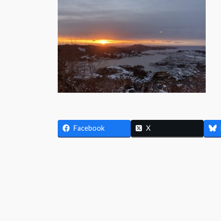
日
時
:
Facebook
X