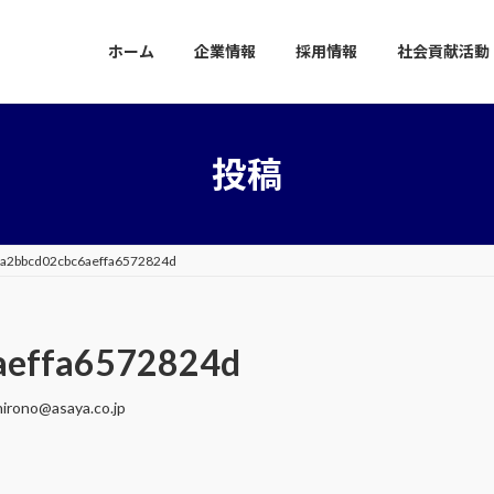
ホーム
企業情報
採用情報
社会貢献活動
投稿
0a2bbcd02cbc6aeffa6572824d
aeffa6572824d
hirono@asaya.co.jp