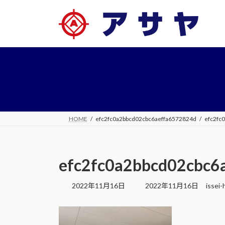
コ
ナ
ン
ビ
テ
ゲ
ン
ー
ツ
シ
へ
ョ
ス
ン
キ
に
ッ
移
プ
動
HOME
efc2fc0a2bbcd02cbc6aeffa6572824d
efc2fc
efc2fc0a2bbcd02cbc6
最
2022年11月16日
2022年11月16日
issei-
終
更
新