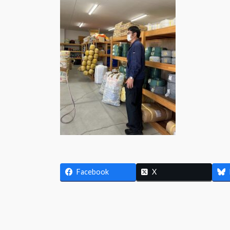
日
時
:
Facebook
X