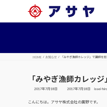
コ
ナ
ン
ビ
テ
ゲ
ン
ー
ツ
シ
へ
ョ
ス
ン
キ
に
ッ
移
プ
動
HOME
お知らせ
「みやぎ漁師カレッジ」で講師を担
「みやぎ漁師カレッジ
最
2017年7月18日
2017年7月18日
issei-hi
終
更
こんにちは。アサヤ株式会社の廣野です。
新