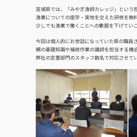
日
時
宮城県では、「みやぎ漁師カレッジ」という
:
漁業についての座学・実地を交えた研修を無
少しでも漁業で働くことへの敷居を下げてい
今回は個人的にお世話になっていた県の職員
網の基礎知識や補修作業の講師を担当する機
弊社の定置部門のスタッフ数名で対応させて