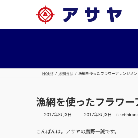
コ
ナ
ン
ビ
テ
ゲ
ン
ー
ツ
シ
へ
ョ
ス
ン
キ
に
ッ
移
プ
動
HOME
お知らせ
漁網を使ったフラワーアレンジメン
漁網を使ったフラワー
最
2017年8月3日
2017年8月3日
issei-hiron
終
更
こんばんは。アサヤの廣野一誠です。
新