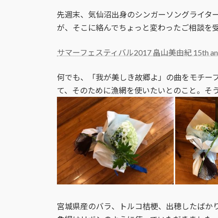
日
時
先週末、気仙沼出身のシンガーソングライタ
:
が、そこに絡んでちょっと変わったご相談を
サマーフェスティバル2017 畠山美由紀 15th an
何でも、「我が美しき故郷よ」の曲をモチー
て、そのために漁網を使いたいとのこと。そ
宮城県産のバラ、トルコ桔梗、出穂したばか